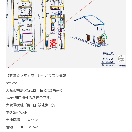
【新着☆セマカワ土地付きプラン情報】
moikoti
大阪市福島区野田2丁目にて2階建て
3.2ｍ間口物件のご紹介です。
大阪環状線「野田」駅徒歩6分。
木造2建PLAN
土地面積 43.1㎡
建物 1F 31.6㎡