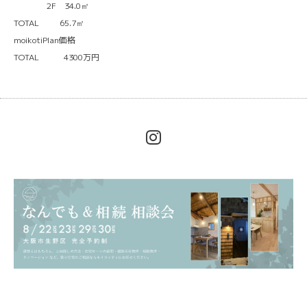
2F 34.0㎡
TOTAL 65.7㎡
moikotiPlan価格
TOTAL 4300万円