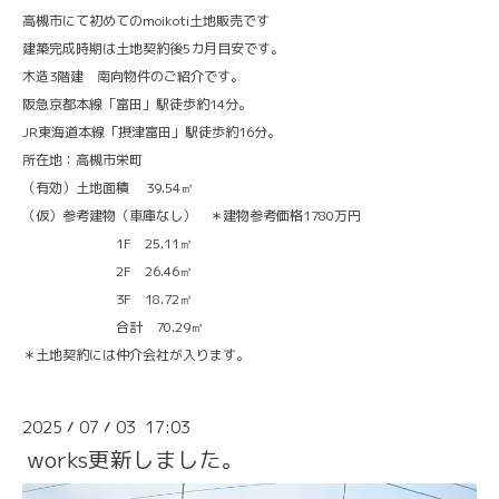
高槻市にて初めてのmoikoti土地販売です
建築完成時期は土地契約後5カ月目安です。
木造3階建 南向物件のご紹介です。
阪急京都本線「富田」駅徒歩約14分。
JR東海道本線「摂津富田」駅徒歩約16分。
所在地：高槻市栄町
（有効）土地面積 39.54㎡
（仮）参考建物（車庫なし） ＊建物参考価格1780万円
1F 25.11㎡
2F 26.46㎡
3F 18.72㎡
合計 70.29㎡
＊土地契約には仲介会社が入ります。
2025
07
03 17:03
/
/
works更新しました。