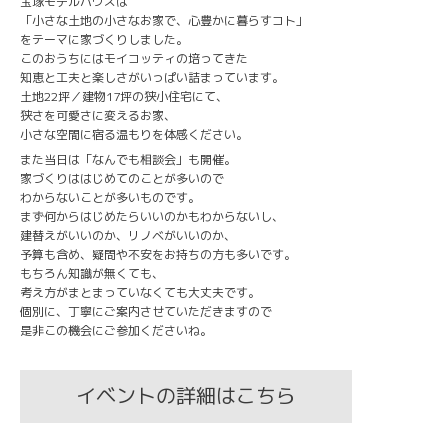
宝塚モデルハウスは
「小さな土地の小さなお家で、心豊かに暮らすコト」
をテーマに家づくりしました。
このおうちにはモイコッティの培ってきた
知恵と工夫と楽しさがいっぱい詰まっています。
土地22坪／建物17坪の狭小住宅にて、
狭さを可愛さに変えるお家、
小さな空間に宿る温もりを体感ください。
また当日は「なんでも相談会」も開催。
家づくりははじめてのことが多いので
わからないことが多いものです。
まず何からはじめたらいいのかもわからないし、
建替えがいいのか、リノベがいいのか、
予算も含め、疑問や不安をお持ちの方も多いです。
もちろん知識が無くても、
考え方がまとまっていなくても大丈夫です。
個別に、丁寧にご案内させていただきますので
是非この機会にご参加くださいね。
イベントの詳細はこちら