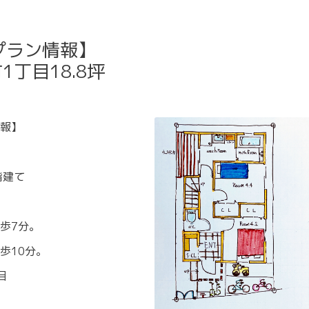
プラン情報】
丁目18.8坪
報】
階建て
歩7分。
歩10分。
目