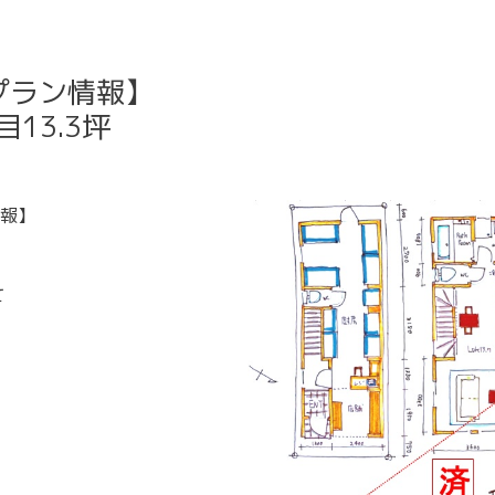
プラン情報】
13.3坪
報】
て