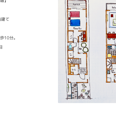
報】
階建て
歩10分。
目