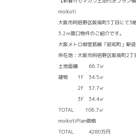
【新着☆セマカワ土地付きプラン情
moikoti
大阪市阿倍野区阪南町3丁目にて3
3.2ｍ間口物件のご紹介です。
大阪メトロ御堂筋線「昭和町」駅徒
所在地：大阪市阿倍野区阪南町2丁
土地面積 66.7㎡
建物 1F 34.5㎡
2F 37.7㎡
3F 34.4㎡
TOTAL 106.7㎡
moikotiPlan価格
TOTAL 4280万円