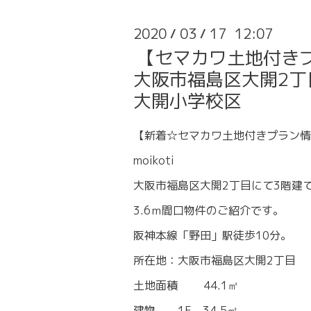
2020
03
17 12:07
/
/
【セマカワ土地付き
大阪市福島区大開2丁目
大開小学校区
【新着☆セマカワ土地付きプラン情
moikoti
大阪市福島区大開2丁目にて3階建
3.6ｍ間口物件のご紹介です。
阪神本線「野田」駅徒歩10分。
所在地：大阪市福島区大開2丁目
土地面積 44.1㎡
建物 1F 34.5㎡