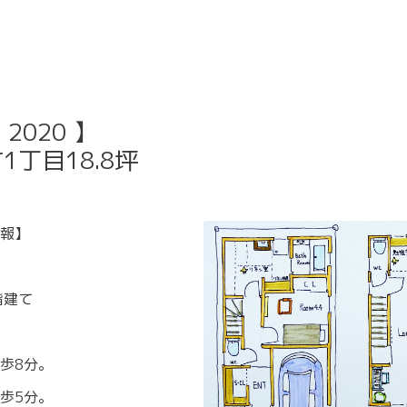
020 】
丁目18.8坪
報】
階建て
歩8分。
歩5分。