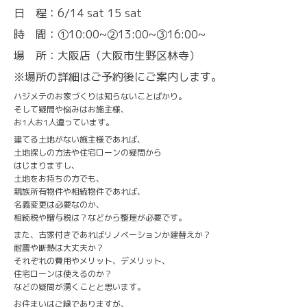
日 程：6/14 sat 15 sat
時 間：①10:00~②13:00~③16:00~
場 所：大阪店（大阪市生野区林寺）
※場所の詳細はご予約後にご案内します。
ハジメテのお家づくりは知らないことばかり。
そして疑問や悩みはお施主様、
お1人お1人違っています。
建てる土地がない施主様であれば、
土地探しの方法や住宅ローンの疑問から
はじまりますし、
土地をお持ちの方でも、
親族所有物件や相続物件であれば、
名義変更は必要なのか、
相続税や贈与税は？などから整理が必要です。
また、古家付きであればリノベーションか建替えか？
耐震や断熱は大丈夫か？
それぞれの費用やメリット、デメリット、
住宅ローンは使えるのか？
などの疑問が湧くことと思います。
お住まいはご縁でありますが、