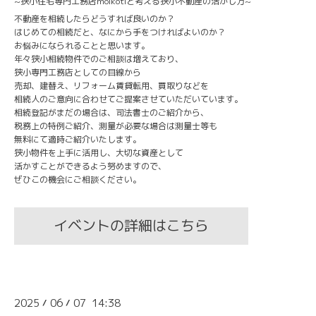
~狭小住宅専門工務店moikotiと考える狭小不動産の活かし方~
不動産を相続したらどうすれば良いのか？
はじめての相続だと、なにから手をつければよいのか？
お悩みになられることと思います。
年々狭小相続物件でのご相談は増えており、
狭小専門工務店としての目線から
売却、建替え、リフォーム賃貸転用、買取りなどを
相続人のご意向に合わせてご提案させていただいています。
相続登記がまだの場合は、司法書士のご紹介から、
税務上の特例ご紹介、測量が必要な場合は測量士等も
無料にて適時ご紹介いたします。
狭小物件を上手に活用し、大切な資産として
活かすことができるよう努めますので、
ぜひこの機会にご相談ください。
イベントの詳細はこちら
2025
06
07 14:38
/
/