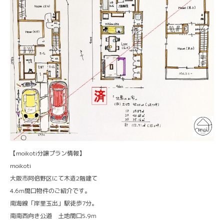
【moikoti分譲プラン情報】
moikoti
大阪市阿倍野区にて木造2階建て
4.6ｍ間口物件のご紹介です。
南海線「岸里玉出」駅徒歩7分。
南南西向き公道 土地間口5.9ｍ