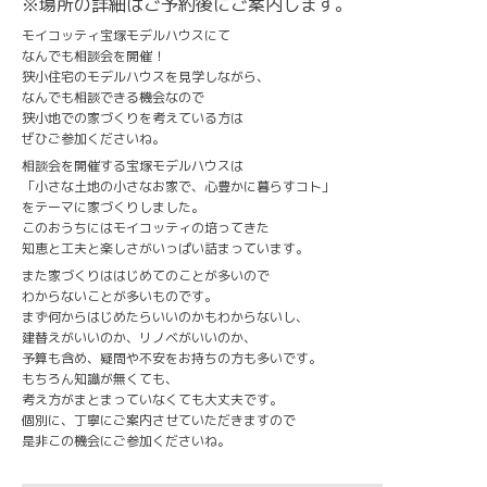
※場所の詳細はご予約後にご案内します。
モイコッティ宝塚モデルハウスにて
なんでも相談会を開催！
狭小住宅のモデルハウスを見学しながら、
なんでも相談できる機会なので
狭小地での家づくりを考えている方は
ぜひご参加くださいね。
相談会を開催する宝塚モデルハウスは
「小さな土地の小さなお家で、心豊かに暮らすコト」
をテーマに家づくりしました。
このおうちにはモイコッティの培ってきた
知恵と工夫と楽しさがいっぱい詰まっています。
また家づくりははじめてのことが多いので
わからないことが多いものです。
まず何からはじめたらいいのかもわからないし、
建替えがいいのか、リノベがいいのか、
予算も含め、疑問や不安をお持ちの方も多いです。
もちろん知識が無くても、
考え方がまとまっていなくても大丈夫です。
個別に、丁寧にご案内させていただきますので
是非この機会にご参加くださいね。