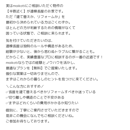
実はmoikotiにご相談いただく物件の
【半数近く】が連棟長屋のお家です。
ただ「建て替えか、リフォームか」を
最初から決められている方はごくわずか。
ほとんどの方が判断するための情報がなくて
困っている状態で、ご相談に来られます。
気を付けていただきたいのは、
連棟長屋は独特のルールや構造があるため、
経験が少ないと、後から思わぬトラブルに繋がることも。
だからこそ、実績豊富なプロに相談するのが一番の近道です！
moikotiならではの経験とノウハウを活かし、
最適なプランを【無料】でご提案いたします。
強引な営業は一切ありませんので、
まずはこれからの暮らしのヒントを見つけに来てください。
＼こんな方におすすめ／
✅長屋を建て替えるべきかリフォームすべきか迷っている
✅切り離しや構造のことで不安がある
✅まずはどれくらいの費用がかかるか知りたい
個別に、丁寧にご案内させていただきますので
是非この機会になんでもご相談くださいね。
ご参加お待ちしております。