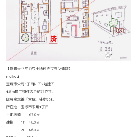
【新着☆セマカワ土地付きプラン情報】
moikoti
宝塚市栄町1丁目にて2階建て
4.8ｍ間口物件のご紹介です。
阪急宝塚線「宝塚」徒歩8分。
所在地：宝塚市栄町1丁目
土地面積 67.0㎡
建物 1F 46.0㎡
2F 46.0㎡