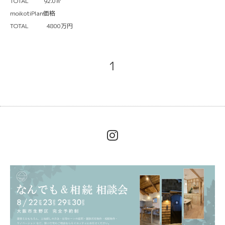
TOTAL 92.0㎡
moikotiPlan価格
TOTAL 4800万円
1