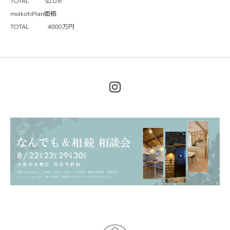
TOTAL 92.0㎡
moikotiPlan価格
TOTAL 4800万円