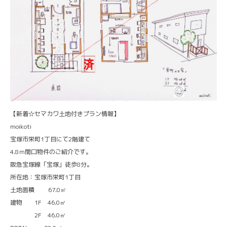
【新着☆セマカワ土地付きプラン情報】
moikoti
宝塚市栄町1丁目にて2階建て
4.8ｍ間口物件のご紹介です。
阪急宝塚線「宝塚」徒歩8分。
所在地：宝塚市栄町1丁目
土地面積 67.0㎡
建物 1F 46.0㎡
2F 46.0㎡