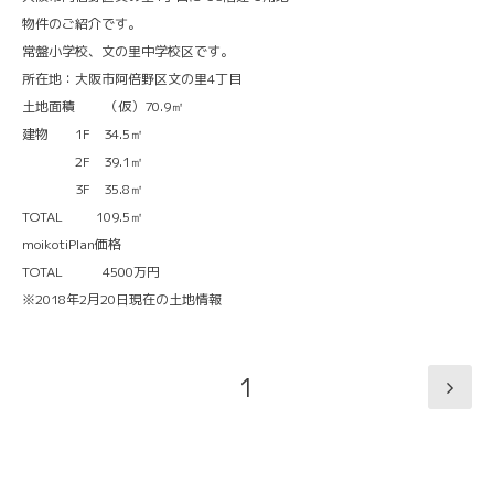
物件のご紹介です。
常盤小学校、文の里中学校区です。
所在地：大阪市阿倍野区文の里4丁目
土地面積 （仮）70.9㎡
建物 1F 34.5㎡
2F 39.1㎡
3F 35.8㎡
TOTAL 109.5㎡
moikotiPlan価格
TOTAL 4500万円
※2018年2月20日現在の土地情報
1