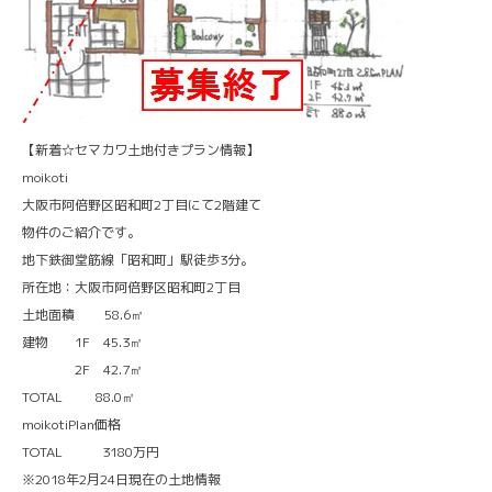
【新着☆セマカワ土地付きプラン情報】
moikoti
大阪市阿倍野区昭和町2丁目にて2階建て
物件のご紹介です。
地下鉄御堂筋線「昭和町」駅徒歩3分。
所在地：大阪市阿倍野区昭和町2丁目
土地面積 58.6㎡
建物 1F 45.3㎡
2F 42.7㎡
TOTAL 88.0㎡
moikotiPlan価格
TOTAL 3180万円
※2018年2月24日現在の土地情報