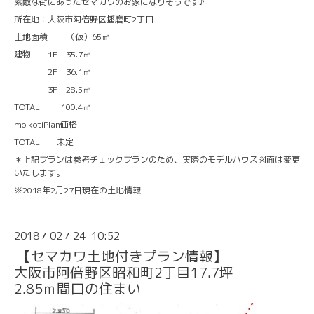
素敵な街にあったセマカワのお家になりそうです♪
所在地：大阪市阿倍野区播磨町2丁目
土地面積 （仮）65㎡
建物 1F 35.7㎡
2F 36.1㎡
3F 28.5㎡
TOTAL 100.4㎡
moikotiPlan価格
TOTAL 未定
＊上記プランは参考チェックプランのため、実際のモデルハウス図面は変更
いたします。
※2018年2月27日現在の土地情報
2018
02
24 10:52
/
/
【セマカワ土地付きプラン情報】
大阪市阿倍野区昭和町2丁目17.7坪
2.85ｍ間口の住まい