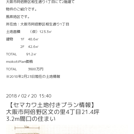
大阪市阿倍野区相生通り1丁目にて2階建て
物件のご紹介です。
風致地区です。
所在地：大阪市阿倍野区相生通り1丁目
土地面積 （仮）123.3㎡
建物 1F 48.6㎡
2F 42.6㎡
TOTAL 91.2㎡
moikotiPlan価格
TOTAL 3600万円
※2018年2月23日現在の土地情報
2018
02
20 15:40
/
/
【セマカワ土地付きプラン情報】
大阪市阿倍野区文の里4丁目21.4坪
3.2m間口の住まい