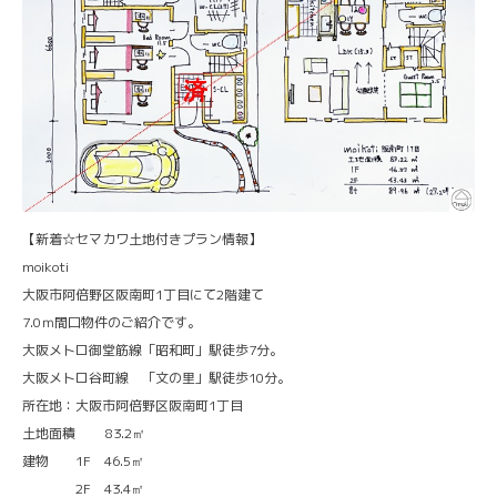
【新着☆セマカワ土地付きプラン情報】
moikoti
大阪市阿倍野区阪南町1丁目にて2階建て
7.0ｍ間口物件のご紹介です。
大阪メトロ御堂筋線「昭和町」駅徒歩7分。
大阪メトロ谷町線 「文の里」駅徒歩10分。
所在地：大阪市阿倍野区阪南町1丁目
土地面積 83.2㎡
建物 1F 46.5㎡
2F 43.4㎡