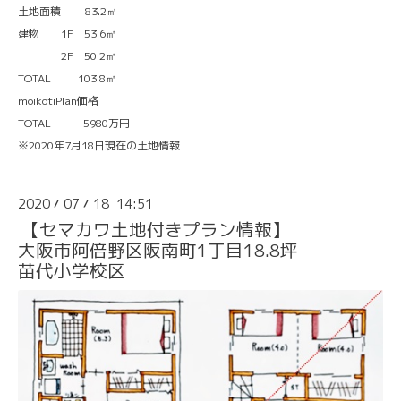
土地面積 83.2㎡
建物 1F 53.6㎡
2F 50.2㎡
TOTAL 103.8㎡
moikotiPlan価格
TOTAL 5980万円
※2020年7月18日現在の土地情報
2020
07
18 14:51
/
/
【セマカワ土地付きプラン情報】
大阪市阿倍野区阪南町1丁目18.8坪
苗代小学校区