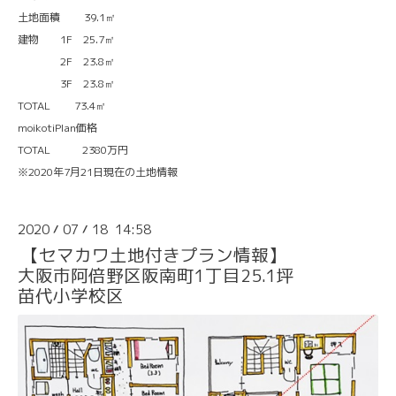
土地面積 39.1㎡
建物 1F 25.7㎡
2F 23.8㎡
3F 23.8㎡
TOTAL 73.4㎡
moikotiPlan価格
TOTAL 2380万円
※2020年7月21日現在の土地情報
2020
07
18 14:58
/
/
【セマカワ土地付きプラン情報】
大阪市阿倍野区阪南町1丁目25.1坪
苗代小学校区