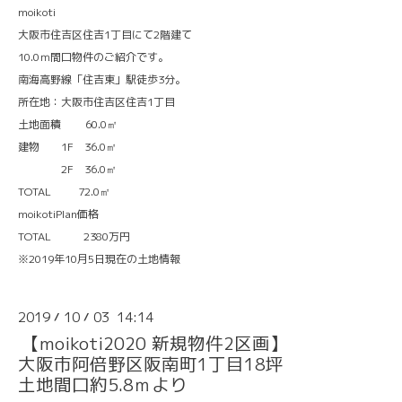
moikoti
大阪市住吉区住吉1丁目にて2階建て
10.0ｍ間口物件のご紹介です。
南海高野線「住吉東」駅徒歩3分。
所在地：大阪市住吉区住吉1丁目
土地面積 60.0㎡
建物 1F 36.0㎡
2F 36.0㎡
TOTAL 72.0㎡
moikotiPlan価格
TOTAL 2380万円
※2019年10月5日現在の土地情報
2019
10
03 14:14
/
/
【moikoti2020 新規物件2区画】
大阪市阿倍野区阪南町1丁目18坪
土地間口約5.8ｍより