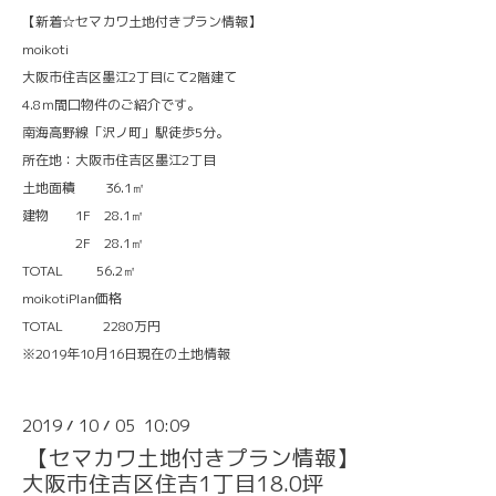
【新着☆セマカワ土地付きプラン情報】
moikoti
大阪市住吉区墨江2丁目にて2階建て
4.8ｍ間口物件のご紹介です。
南海高野線「沢ノ町」駅徒歩5分。
所在地：大阪市住吉区墨江2丁目
土地面積 36.1㎡
建物 1F 28.1㎡
2F 28.1㎡
TOTAL 56.2㎡
moikotiPlan価格
TOTAL 2280万円
※2019年10月16日現在の土地情報
2019
10
05 10:09
/
/
【セマカワ土地付きプラン情報】
大阪市住吉区住吉1丁目18.0坪