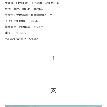
大阪メトロ谷町線 「文の里」駅徒歩5分。
苗代小学校、阿倍野中学校区。
所在地：大阪市阿倍野区阪南町1丁目
（仮）土地面積 62.4㎡
前面道路 西側幅員 約5.4ｍ
建物 100.0㎡
moikotiPlan価格 5180万円
1