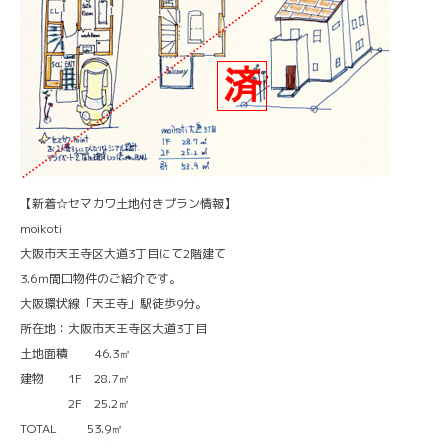
【新着☆セマカワ土地付きプラン情報】
moikoti
大阪市天王寺区大道3丁目にて2階建て
3.6ｍ間口物件のご紹介です。
大阪環状線「天王寺」駅徒歩9分。
所在地：大阪市天王寺区大道3丁目
土地面積 46.3㎡
建物 1F 28.7㎡
2F 25.2㎡
TOTAL 53.9㎡