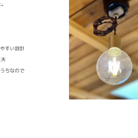
た。
やすい設計
工夫
うちなので