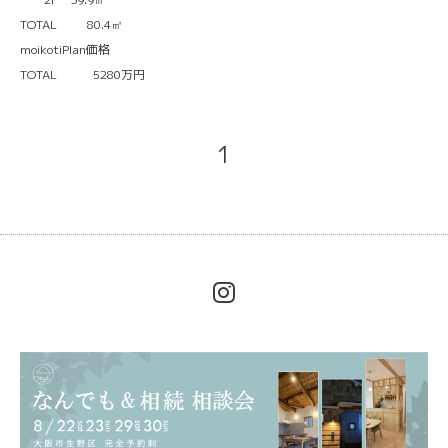
TOTAL 80.4㎡
moikotiPlan価格
TOTAL 5280万円
1