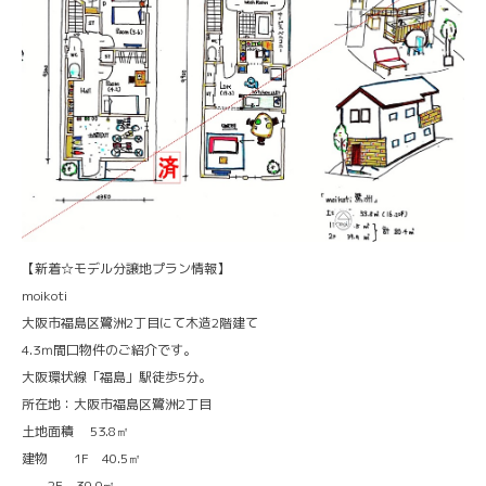
【新着☆モデル分譲地プラン情報】
moikoti
大阪市福島区鷺洲2丁目にて木造2階建て
4.3ｍ間口物件のご紹介です。
大阪環状線「福島」駅徒歩5分。
所在地：大阪市福島区鷺洲2丁目
土地面積 53.8㎡
建物 1F 40.5㎡
2F 39.9㎡