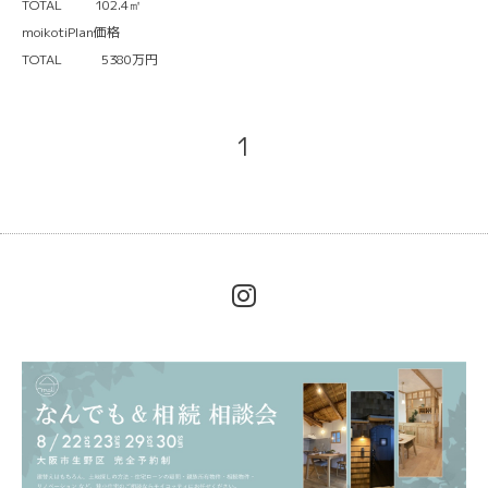
TOTAL 102.4㎡
moikotiPlan価格
TOTAL 5380万円
1