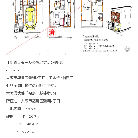
【新着☆モデル分譲地プラン情報】
moikoti
大阪市福島区鷺洲2丁目にて木造3階建て
4.35ｍ間口物件のご紹介です。
大阪環状線「福島」駅徒歩5分。
所在地：大阪市福島区鷺洲2丁目
土地面積 53.8㎡
建物 1F 26.7㎡
2F 40.4㎡
3F 35.24㎡