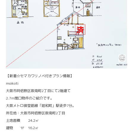
【新着☆セマカワリノベ付きプラン情報】
moikoti
大阪市阿倍野区阪南町2丁目にて2階建て
2.7ｍ間口物件のご紹介です。
大阪メトロ御堂筋線「昭和町」駅徒歩7分。
所在地：大阪市阿倍野区阪南町2丁目
土地面積 24.2㎡
建物 1F 16.2㎡