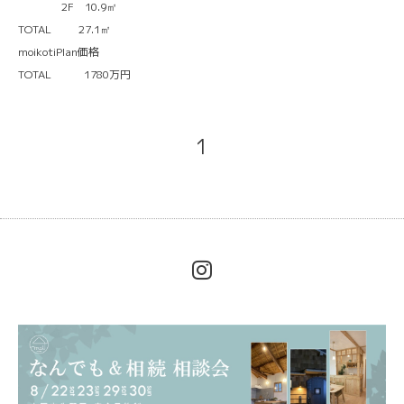
2F 10.9㎡
TOTAL 27.1㎡
moikotiPlan価格
TOTAL 1780万円
1