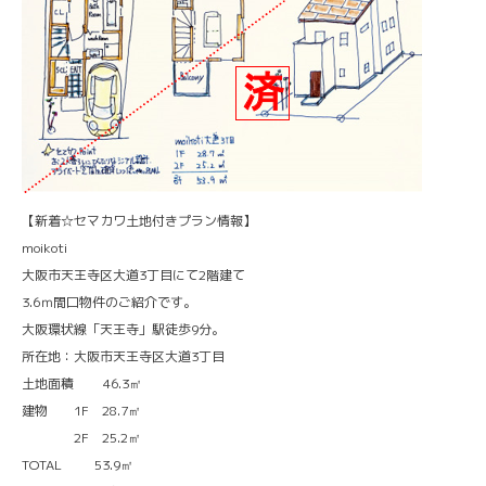
【新着☆セマカワ土地付きプラン情報】
moikoti
大阪市天王寺区大道3丁目にて2階建て
3.6ｍ間口物件のご紹介です。
大阪環状線「天王寺」駅徒歩9分。
所在地：大阪市天王寺区大道3丁目
土地面積 46.3㎡
建物 1F 28.7㎡
2F 25.2㎡
TOTAL 53.9㎡