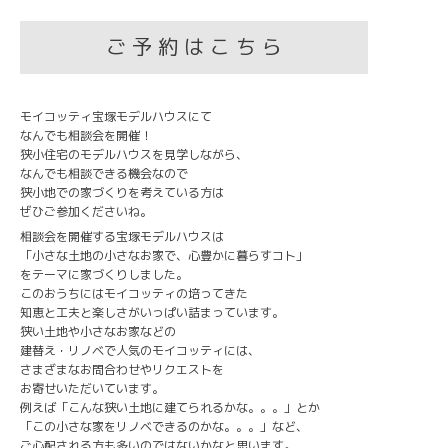
ご 予 約 は こ ち ら
モイコッティ宝塚モデルハウスにて
なんでも相談会を開催！
狭小住宅のモデルハウスを見学しながら、
なんでも相談できる機会なので
狭小地での家づくりを考えている方は
ぜひご参加くださいね。
相談会を開催する宝塚モデルハウスは
「小さな土地の小さなお家で、心豊かに暮らすコト」
をテーマに家づくりしました。
このおうちにはモイコッティの培ってきた
知恵と工夫と楽しさがいっぱい詰まっています。
狭い土地や小さなお家などの
建替え・リノベで人気のモイコッティには、
さまざまなお問合わせやリクエストを
お寄せいただいています。
例えば「こんな狭い土地に建てられるかな。。。」とか
「この小さな家をリノベできるのかな。。。」など、
ご心配される方も多いのではないかなと思います。