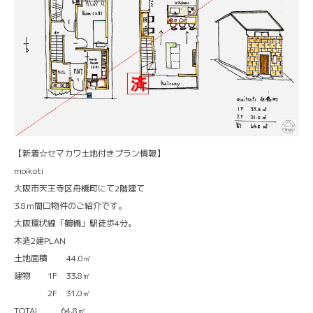
【新着☆セマカワ土地付きプラン情報】
moikoti
大阪市天王寺区舟橋町にて2階建て
3.8ｍ間口物件のご紹介です。
大阪環状線「鶴橋」駅徒歩4分。
木造2建PLAN
土地面積 44.0㎡
建物 1F 33.8㎡
2F 31.0㎡
TOTAL 64.8㎡