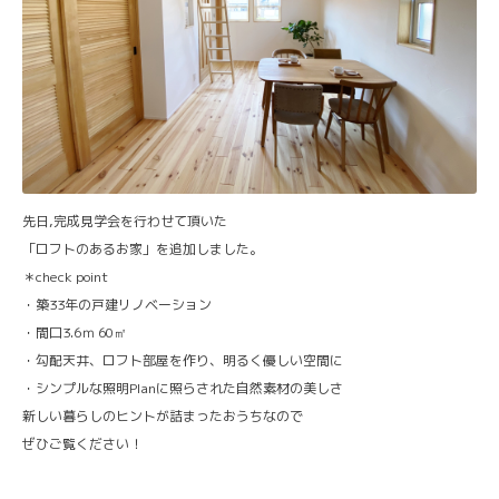
先日,完成見学会を行わせて頂いた
「ロフトのあるお家」を追加しました。
＊check point
・築33年の戸建リノベーション
・間口3.6ｍ 60㎡
・勾配天井、ロフト部屋を作り、明るく優しい空間に
・シンプルな照明Planに照らされた自然素材の美しさ
新しい暮らしのヒントが詰まったおうちなので
ぜひご覧ください！