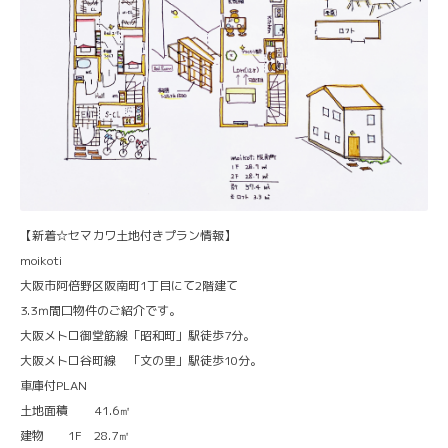
【新着☆セマカワ土地付きプラン情報】
moikoti
大阪市阿倍野区阪南町1丁目にて2階建て
3.3ｍ間口物件のご紹介です。
大阪メトロ御堂筋線「昭和町」駅徒歩7分。
大阪メトロ谷町線 「文の里」駅徒歩10分。
車庫付PLAN
土地面積 41.6㎡
建物 1F 28.7㎡