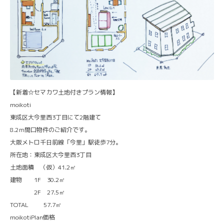
【新着☆セマカワ土地付きプラン情報】
moikoti
東成区大今里西3丁目にて2階建て
8.2ｍ間口物件のご紹介です。
大阪メトロ千日前線「今里」駅徒歩7分。
所在地：東成区大今里西3丁目
土地面積 （仮）41.2㎡
建物 1F 30.2㎡
2F 27.5㎡
TOTAL 57.7㎡
moikotiPlan価格