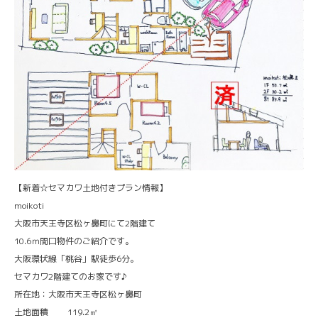
【新着☆セマカワ土地付きプラン情報】
moikoti
大阪市天王寺区松ヶ鼻町にて2階建て
10.6ｍ間口物件のご紹介です。
大阪環状線「桃谷」駅徒歩6分。
セマカワ2階建てのお家です♪
所在地：大阪市天王寺区松ヶ鼻町
土地面積 119.2㎡