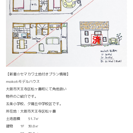
【新着☆セマカワ土地付きプラン情報】
moikotiモデルハウス
大阪市天王寺区松ヶ鼻町にて角地扱い
物件のご紹介です。
五条小学校、夕陽丘中学校区です。
所在地：大阪市天王寺区松ヶ鼻
土地面積 51.7㎡
建物 1F 30.8㎡