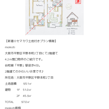
【新着☆セマカワ土地付きプラン情報】
moikoti
大阪市平野区平野本町2丁目にて2階建て
4.2ｍ間口物件のご紹介です。
谷町線「平野」駅徒歩4分。
2階建てのかわいいお家です♪
所在地：大阪市平野区平野本町2丁目
土地面積 93.1㎡
建物 1F 51.0㎡
2F 45.9㎡
TOTAL 97.0㎡
moikoti価格