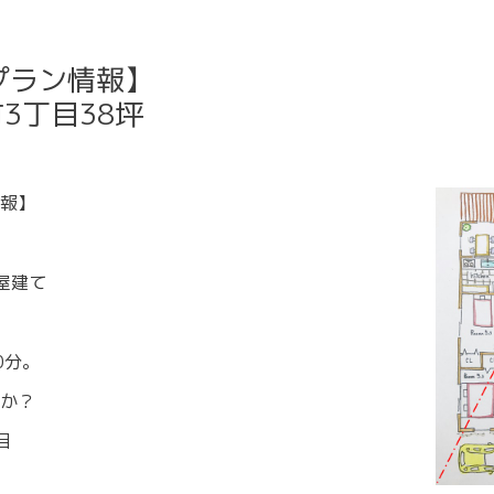
プラン情報】
3丁目38坪
報】
屋建て
0分。
か？
目