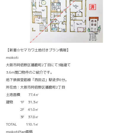
【新着☆セマカワ土地付きプラン情報】
moikoti
大阪市阿倍野区播磨町2丁目にて3階建て
3.6ｍ間口物件のご紹介です。
地下鉄御堂筋線「西田辺」駅徒歩8分。
所在地：大阪市阿倍野区播磨町2丁目
土地面積 77.4㎡
建物 1F 31.3㎡
2F 41.0㎡
3F 37.8㎡
TOTAL 110.1㎡
moikotiPlan価格