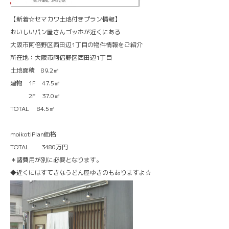
【新着☆セマカワ土地付きプラン情報】
おいしいパン屋さんゴッホが近くにある
大阪市阿倍野区西田辺1丁目の物件情報をご紹介
所在地：大阪市阿倍野区西田辺1丁目
土地面積 89.2㎡
建物 1F 47.5㎡
2F 37.0㎡
TOTAL 84.5㎡
moikotiPlan価格
TOTAL 3480万円
＊諸費用が別に必要となります。
◆近くにはすてきなうどん屋ゆきのもありますよ☆