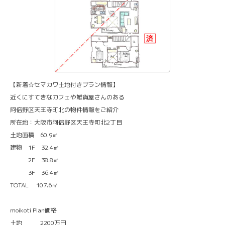
【新着☆セマカワ土地付きプラン情報】
近くにすてきなカフェや雑貨屋さんのある
阿倍野区天王寺町北の物件情報をご紹介
所在地：大阪市阿倍野区天王寺町北2丁目
土地面積 60.9㎡
建物 1F 32.4㎡
2F 38.8㎡
3F 36.4㎡
TOTAL 107.6㎡
moikoti Plan価格
土地 2200万円