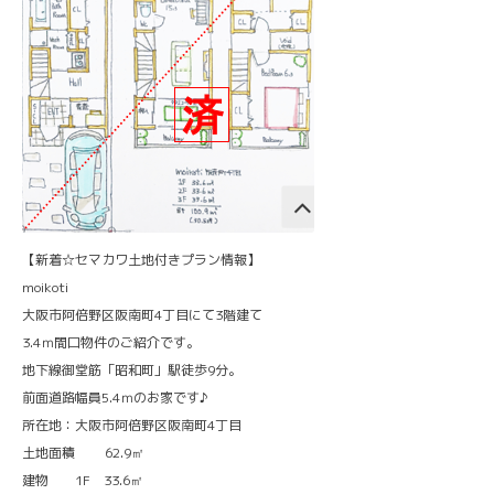
【新着☆セマカワ土地付きプラン情報】
moikoti
大阪市阿倍野区阪南町4丁目にて3階建て
3.4ｍ間口物件のご紹介です。
地下線御堂筋「昭和町」駅徒歩9分。
前面道路幅員5.4ｍのお家です♪
所在地：大阪市阿倍野区阪南町4丁目
土地面積 62.9㎡
建物 1F 33.6㎡