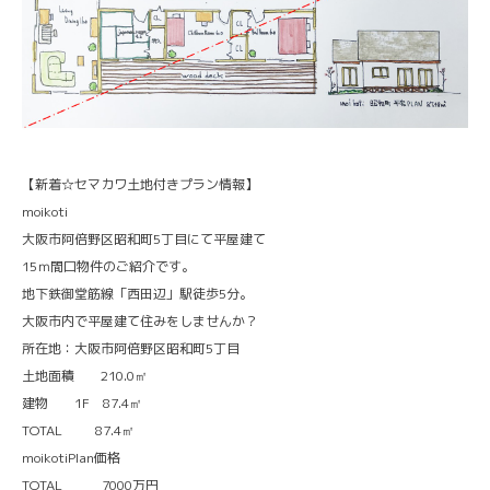
【新着☆セマカワ土地付きプラン情報】
moikoti
大阪市阿倍野区昭和町5丁目にて平屋建て
15ｍ間口物件のご紹介です。
地下鉄御堂筋線「西田辺」駅徒歩5分。
大阪市内で平屋建て住みをしませんか？
所在地：大阪市阿倍野区昭和町5丁目
土地面積 210.0㎡
建物 1F 87.4㎡
TOTAL 87.4㎡
moikotiPlan価格
TOTAL 7000万円