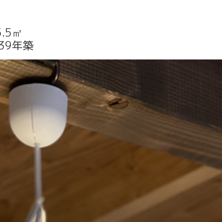
.5㎡
39年築