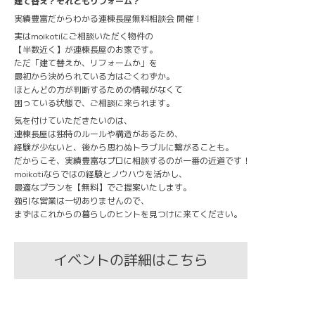
建て替え？それともリフォーム？
実績豊富だからわかる連棟長屋無料相談会 開催！
実はmoikotiにご相談いただく物件の
【半数近く】が連棟長屋のお家です。
ただ「建て替えか、リフォームか」を
最初から決められている方はごくわずか。
ほとんどの方が判断するための情報がなくて
困っている状態で、ご相談に来られます。
気を付けていただきたいのは、
連棟長屋は独特のルールや構造があるため、
経験が少ないと、後から思わぬトラブルに繋がることも。
だからこそ、実績豊富なプロに相談するのが一番の近道です！
moikotiならではの経験とノウハウを活かし、
最適なプランを【無料】でご提案いたします。
強引な営業は一切ありませんので、
まずはこれからの暮らしのヒントを見つけに来てください。
イベントの詳細はこちら