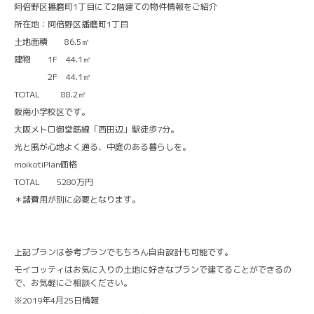
阿倍野区播磨町1丁目にて2階建ての物件情報をご紹介
所在地：阿倍野区播磨町1丁目
土地面積 86.5㎡
建物 1F 44.1㎡
2F 44.1㎡
TOTAL 88.2㎡
阪南小学校区です。
大阪メトロ御堂筋線「西田辺」駅徒歩7分。
光と風が心地よく通る、中庭のある暮らしを。
moikotiPlan価格
TOTAL 5280万円
＊諸費用が別に必要となります。
上記プランは参考プランでもちろん自由設計も可能です。
モイコッティはお気に入りの土地に好きなプランで建てることができるの
で、お気軽にご相談ください。
※2019年4月25日情報