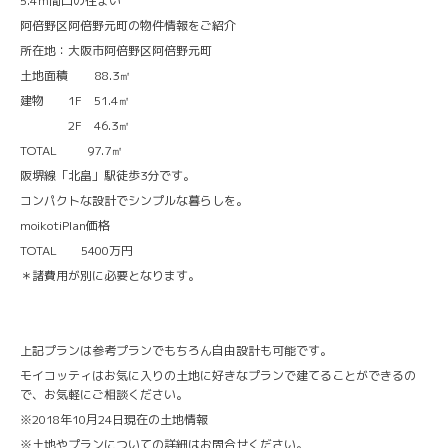
5.4ｍ間口の住まい
阿倍野区阿倍野元町の物件情報をご紹介
所在地：大阪市阿倍野区阿倍野元町
土地面積 88.3㎡
建物 1F 51.4㎡
2F 46.3㎡
TOTAL 97.7㎡
阪堺線「北畠」駅徒歩3分です。
コンパクトな設計でシンプルな暮らしを。
moikotiPlan価格
TOTAL 5400万円
＊諸費用が別に必要となります。
上記プランは参考プランでもちろん自由設計も可能です。
モイコッティはお気に入りの土地に好きなプランで建てることができるの
で、お気軽にご相談ください。
※2018年10月24日現在の土地情報
※土地やプランについての詳細はお問合せください。