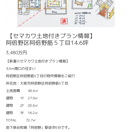
【セマカワ土地付きプラン情報】
阿倍野区阿倍野筋５丁目14.6坪
3,480万円
【新着☆セマカワ土地付きプラン情報】
3.6ｍ間口の住まい
阿倍野区阿倍野筋5丁目の物件情報をご紹介
所在地：大阪市阿倍野区阿倍野筋5丁目
土地面積 48.4㎡
建物 1F 27.9㎡
建物 2F 28.6㎡
建物 3F 16.2㎡
TOTAL 72.7㎡
地下鉄谷町線「阿倍野」駅徒歩8分です。