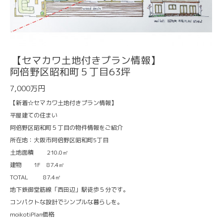
【セマカワ土地付きプラン情報】
阿倍野区昭和町５丁目63坪
7,000万円
【新着☆セマカワ土地付きプラン情報】
平屋建ての住まい
阿倍野区昭和町５丁目の物件情報をご紹介
所在地：大阪市阿倍野区昭和町5丁目
土地面積 210.0㎡
建物 1F 87.4㎡
TOTAL 87.4㎡
地下鉄御堂筋線「西田辺」駅徒歩５分です。
コンパクトな設計でシンプルな暮らしを。
moikotiPlan価格