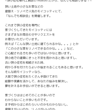
~狭小住宅専門工務店の moikoti だから、なんでも相談できる！~
狭い土地や小さなお家などの
建替え・リノベで人気のモイコッティにて、
「なんでも相談会」を開催します。
これまで狭小住宅を専門に
家づくりしてきたモイコッティには
さまざまなお問合わせやリクエストを
お寄せいただいています。
例えば「こんな狭い土地に建てられるかな。。。」とか
「この小さな家をリノベできるのかな。。。」など、
ご心配される方も多いのではないかなと思います。
狭小地での建築にきっと不安を抱かれると思いますし、
古い狭小住宅を相続された時、
何から手を付けたらよいか悩まれることもあると思います。
そんな時モイコッティなら、
大阪で狭小住宅をたくさん手掛けてきた
経験や実績を活かして、あなたの悩みを解決し、
夢を叶えるお手伝いができると思います。
家づくりははじめてのことが多いので
わからないことが多いものです。
まず何からはじめたらいいのかもわからないし、
建替えがいいのか、リノベがいいのか、