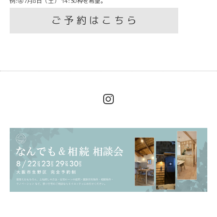
例:④7月8日（土） 14:30枠を希望。
ご 予 約 は こ ち ら