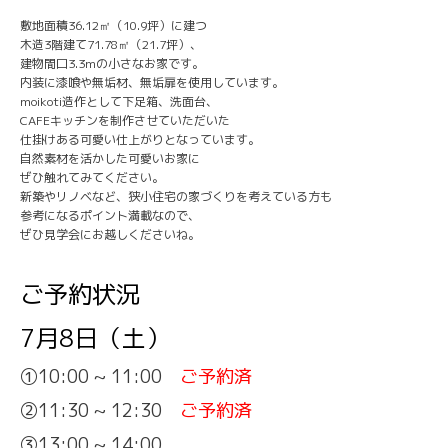
敷地面積36.12㎡（10.9坪）に建つ
木造3階建て71.78㎡（21.7坪）、
建物間口3.3mの小さなお家です。
内装に漆喰や無垢材、無垢扉を使用しています。
moikoti造作として下足箱、洗面台、
CAFEキッチンを制作させていただいた
仕掛けある可愛い仕上がりとなっています。
自然素材を活かした可愛いお家に
ぜひ触れてみてください。
新築やリノベなど、狭小住宅の家づくりを考えている方も
参考になるポイント満載なので、
ぜひ見学会にお越しくださいね。
ご予約状況
7月8日（土）
①10:00 ~ 11:00
ご予約済
②11:30 ~ 12:30
ご予約済
③13:00 ~ 14:00