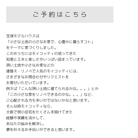
ご 予 約 は こ ち ら
宝塚モデルハウスは
「小さな土地の小さなお家で、心豊かに暮らすコト」
をテーマに家づくりしました。
このおうちにはモイコッティの培ってきた
知恵と工夫と楽しさがいっぱい詰まっています。
狭い土地や小さなお家などの
建替え・リノベで人気のモイコッティには、
さまざまなお問合わせやリクエストを
お寄せいただいています。
例えば「こんな狭い土地に建てられるかな。。。」とか
「この小さな家をリノベできるのかな。。。」など、
ご心配される方も多いのではないかなと思います。
そんな時モイコッティなら、
大阪で狭小住宅をたくさん手掛けてきた
経験や実績を活かして、
あなたの悩みを解決し、
夢を叶えるお手伝いができると思います。