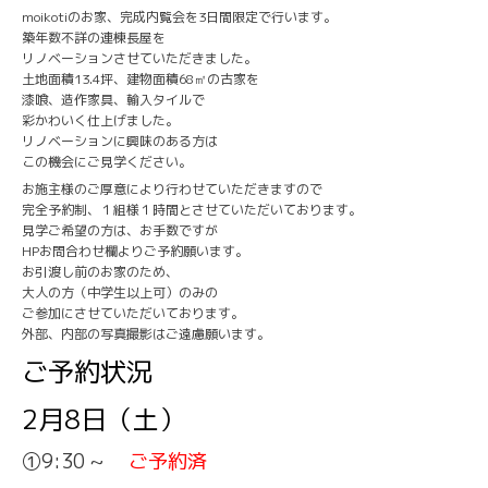
moikotiのお家、完成内覧会を3日間限定で行います。
築年数不詳の連棟長屋を
リノベーションさせていただきました。
土地面積13.4坪、建物面積68㎡の古家を
漆喰、造作家具、輸入タイルで
彩かわいく仕上げました。
リノベーションに興味のある方は
この機会にご見学ください。
お施主様のご厚意により行わせていただきますので
完全予約制、１組様１時間とさせていただいております。
見学ご希望の方は、お手数ですが
HPお問合わせ欄よりご予約願います。
お引渡し前のお家のため、
大人の方（中学生以上可）のみの
ご参加にさせていただいております。
外部、内部の写真撮影はご遠慮願います。
ご予約状況
2月8日（土）
①9:30 ~
ご予約済